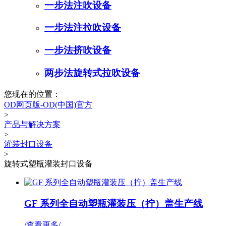
一步法注吹设备
一步法注拉吹设备
一步法挤吹设备
两步法旋转式拉吹设备
您现在的位置：
OD网页版-OD(中国)官方
>
产品与解决方案
>
灌装封口设备
>
旋转式塑瓶灌装封口设备
GF 系列全自动塑瓶灌装压（拧）盖生产线
/查看更多/