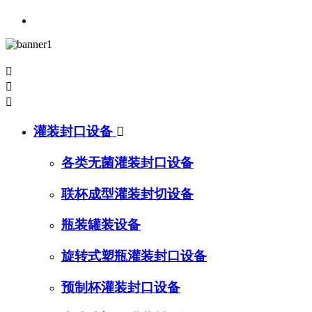



灌装封口设备

各类无菌灌装封口设备
联杯成型灌装封切设备
瓶装罐装设备
旋转式塑瓶灌装封口设备
预制杯灌装封口设备