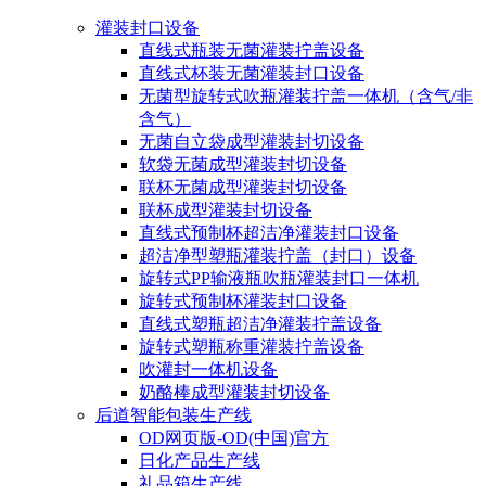
灌装封口设备
直线式瓶装无菌灌装拧盖设备
直线式杯装无菌灌装封口设备
无菌型旋转式吹瓶灌装拧盖一体机（含气/非
含气）
无菌自立袋成型灌装封切设备
软袋无菌成型灌装封切设备
联杯无菌成型灌装封切设备
联杯成型灌装封切设备
直线式预制杯超洁净灌装封口设备
超洁净型塑瓶灌装拧盖（封口）设备
旋转式PP输液瓶吹瓶灌装封口一体机
旋转式预制杯灌装封口设备
直线式塑瓶超洁净灌装拧盖设备
旋转式塑瓶称重灌装拧盖设备
吹灌封一体机设备
奶酪棒成型灌装封切设备
后道智能包装生产线
OD网页版-OD(中国)官方
日化产品生产线
礼品箱生产线