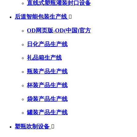
直线式塑瓶灌装封口设备
后道智能包装生产线

OD网页版-OD(中国)官方
日化产品生产线
礼品箱生产线
瓶装产品生产线
杯装产品生产线
袋装产品生产线
罐装产品生产线
塑瓶吹制设备
