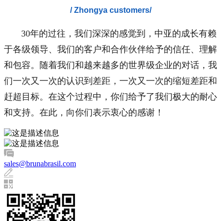
/ Zhongya customers/
30年的过往，我们深深的感觉到，中亚的成长有赖
于各级领导、我们的客户和合作伙伴给予的信任、理解
和包容。随着我们和越来越多的世界级企业的对话，我
们一次又一次的认识到差距，一次又一次的缩短差距和
赶超目标。在这个过程中，你们给予了我们极大的耐心
和支持。在此，向你们表示衷心的感谢！
sales@brunabrasil.com