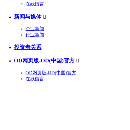
在线留言
新闻与媒体

企业新闻
行业新闻
投资者关系
OD网页版-OD(中国)官方

OD网页版-OD(中国)官方
在线留言