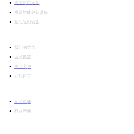
灌装封口设备
后道智能包装设备
塑瓶吹制设备
销售与服务
我们的优势
区域覆盖
中亚客户
在线留言
新闻与媒体
企业新闻
行业新闻
投资者关系