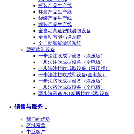
瓶装产品生产线
杯装产品生产线
袋装产品生产线
罐装产品生产线
全自动高速智能裹包设备
全自动智能码垛系统
全自动智能输送系统
塑瓶吹制设备
一步法注吹成型设备（液压版）
一步法注吹成型设备（全电版）
一步法注拉吹成型设备（液压版）
一步法注拉吹成型设备(全电版）
一步法挤吹成型设备（液压版）
一步法挤吹成型设备（全电版）
两步法高速PET塑瓶拉吹成型设备
销售与服务

我们的优势
区域覆盖
中亚客户