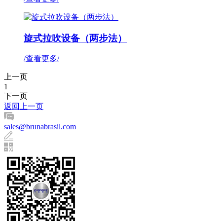
旋式拉吹设备（两步法）
/查看更多/
上一页
1
下一页
返回上一页
sales@brunabrasil.com