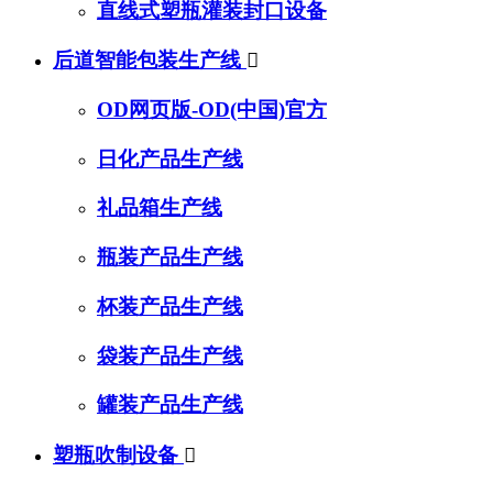
直线式塑瓶灌装封口设备
后道智能包装生产线

OD网页版-OD(中国)官方
日化产品生产线
礼品箱生产线
瓶装产品生产线
杯装产品生产线
袋装产品生产线
罐装产品生产线
塑瓶吹制设备
