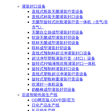
灌装封口设备
直线式瓶装无菌灌装拧盖设备
直线式杯装无菌灌装封口设备
无菌型旋转式吹瓶灌装拧盖一体机（含气/非
含气）
无菌自立袋成型灌装封切设备
软袋无菌成型灌装封切设备
联杯无菌成型灌装封切设备
联杯成型灌装封切设备
直线式预制杯超洁净灌装封口设备
超洁净型塑瓶灌装拧盖（封口）设备
旋转式PP输液瓶吹瓶灌装封口一体机
旋转式预制杯灌装封口设备
直线式塑瓶超洁净灌装拧盖设备
旋转式塑瓶称重灌装拧盖设备
吹灌封一体机设备
奶酪棒成型灌装封切设备
后道智能包装生产线
OD网页版-OD(中国)官方
日化产品生产线
礼品箱生产线