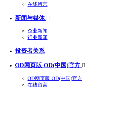
在线留言
新闻与媒体

企业新闻
行业新闻
投资者关系
OD网页版-OD(中国)官方

OD网页版-OD(中国)官方
在线留言