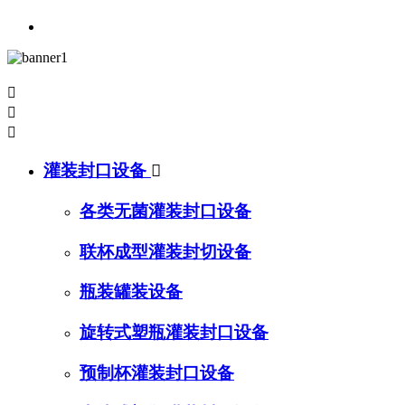



灌装封口设备

各类无菌灌装封口设备
联杯成型灌装封切设备
瓶装罐装设备
旋转式塑瓶灌装封口设备
预制杯灌装封口设备