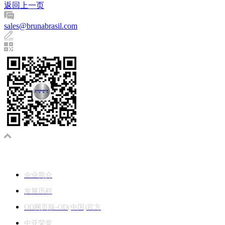
返回上一页
sales@brunabrasil.com
关于中亚
企业简介
发展历程
OD网页版-OD(中国)官方
中亚荣誉