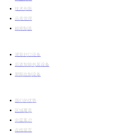
技术创新
品质管理
精密制造
产品与解决方案
灌装封口设备
后道智能包装设备
塑瓶吹制设备
销售与服务
我们的优势
区域覆盖
中亚客户
在线留言