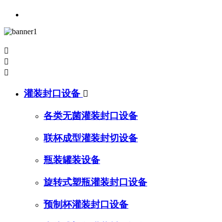



灌装封口设备

各类无菌灌装封口设备
联杯成型灌装封切设备
瓶装罐装设备
旋转式塑瓶灌装封口设备
预制杯灌装封口设备