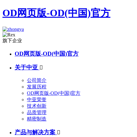
OD网页版-OD(中国)官方
旗下企业
OD网页版-OD(中国)官方
关于中亚

公司简介
发展历程
OD网页版-OD(中国)官方
中亚荣誉
技术创新
品质管理
精密制造
产品与解决方案
