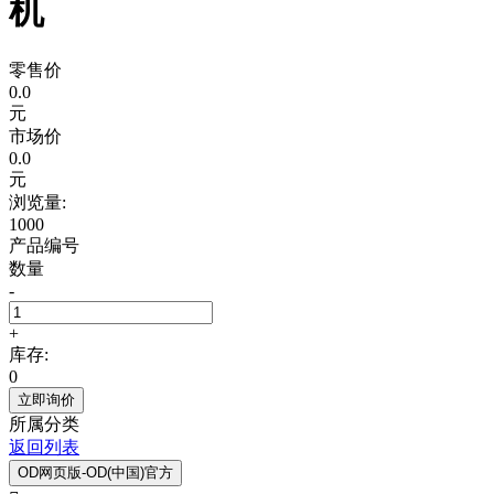
机
零售价
0.0
元
市场价
0.0
元
浏览量:
1000
产品编号
数量
-
+
库存:
0
立即询价
所属分类
返回列表
OD网页版-OD(中国)官方