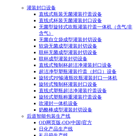
灌装封口设备
直线式瓶装无菌灌装拧盖设备
直线式杯装无菌灌装封口设备
无菌型旋转式吹瓶灌装拧盖一体机（含气/非
含气）
无菌自立袋成型灌装封切设备
软袋无菌成型灌装封切设备
联杯无菌成型灌装封切设备
联杯成型灌装封切设备
直线式预制杯超洁净灌装封口设备
超洁净型塑瓶灌装拧盖（封口）设备
旋转式PP输液瓶吹瓶灌装封口一体机
旋转式预制杯灌装封口设备
直线式塑瓶超洁净灌装拧盖设备
旋转式塑瓶称重灌装拧盖设备
吹灌封一体机设备
奶酪棒成型灌装封切设备
后道智能包装生产线
OD网页版-OD(中国)官方
日化产品生产线
礼品箱生产线