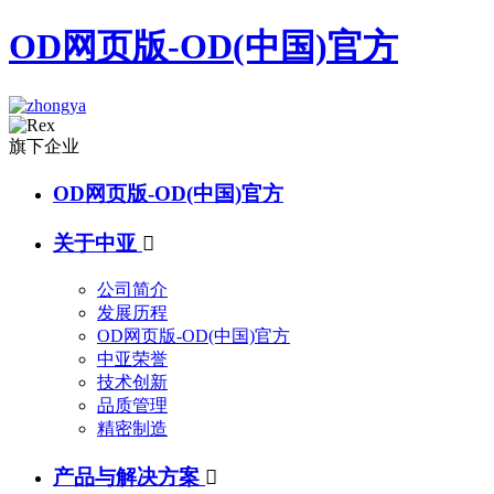
OD网页版-OD(中国)官方
旗下企业
OD网页版-OD(中国)官方
关于中亚

公司简介
发展历程
OD网页版-OD(中国)官方
中亚荣誉
技术创新
品质管理
精密制造
产品与解决方案
