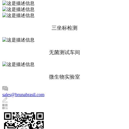
三坐标检测
无菌测试车间
微生物实验室
sales@brunabrasil.com