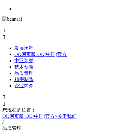


发展历程
OD网页版-OD(中国)官方
中亚荣誉
技术创新
品质管理
精密制造
企业简介


您现在的位置：
OD网页版-OD(中国)官方
>
关于我们
/
品质管理