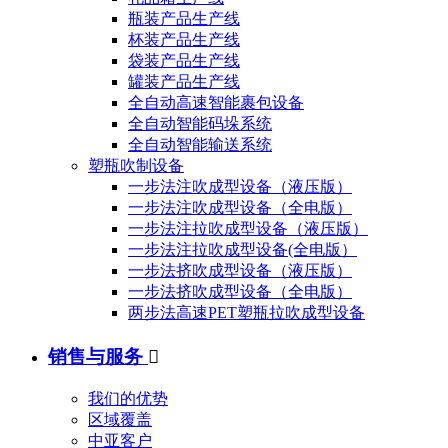
瓶装产品生产线
杯装产品生产线
袋装产品生产线
罐装产品生产线
全自动高速智能裹包设备
全自动智能码垛系统
全自动智能输送系统
塑瓶吹制设备
一步法注吹成型设备（液压版）
一步法注吹成型设备（全电版）
一步法注拉吹成型设备（液压版）
一步法注拉吹成型设备(全电版）
一步法挤吹成型设备（液压版）
一步法挤吹成型设备（全电版）
两步法高速PET塑瓶拉吹成型设备
销售与服务

我们的优势
区域覆盖
中亚客户