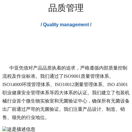
品质管理
/ Quality management /
追求完美，精益求精
实现超越用户期望的质量
中亚凭借对产品品质执着的追求，严格遵循内部质量控制
流程及作业标准。我们通过了ISO9001质量管理体系、
ISO14000环境管理体系、ISO10012测量管理体系、ISO 45001
职业健康安全管理体系等四大体系的认证。我们建立了包装机
械行业首个微生物实验室和无菌验证中心，确保所有无菌设备
出厂前通过严苛的无菌验证。我们注重产品设计、制造、销
售、领先的行业地位。