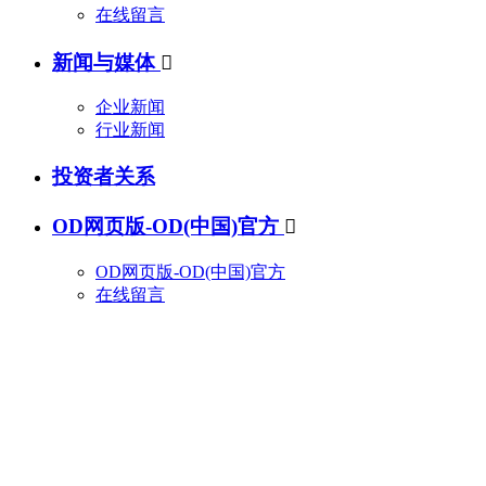
在线留言
新闻与媒体

企业新闻
行业新闻
投资者关系
OD网页版-OD(中国)官方

OD网页版-OD(中国)官方
在线留言