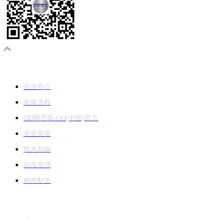
关于中亚
企业简介
发展历程
OD网页版-OD(中国)官方
中亚荣誉
技术创新
品质管理
精密制造
产品与解决方案