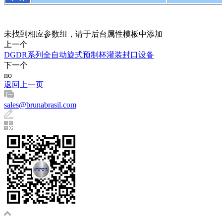
未找到相应参数组，请于后台属性模板中添加
上一个
DGDR系列全自动旋式预制杯灌装封口设备
下一个
no
返回上一页
sales@brunabrasil.com