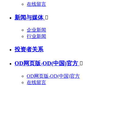
在线留言
新闻与媒体

企业新闻
行业新闻
投资者关系
OD网页版-OD(中国)官方

OD网页版-OD(中国)官方
在线留言