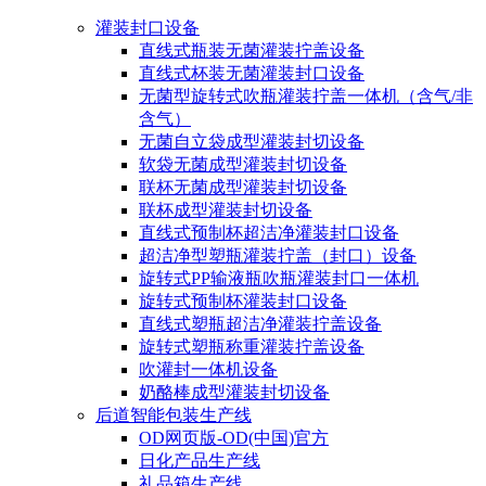
灌装封口设备
直线式瓶装无菌灌装拧盖设备
直线式杯装无菌灌装封口设备
无菌型旋转式吹瓶灌装拧盖一体机（含气/非
含气）
无菌自立袋成型灌装封切设备
软袋无菌成型灌装封切设备
联杯无菌成型灌装封切设备
联杯成型灌装封切设备
直线式预制杯超洁净灌装封口设备
超洁净型塑瓶灌装拧盖（封口）设备
旋转式PP输液瓶吹瓶灌装封口一体机
旋转式预制杯灌装封口设备
直线式塑瓶超洁净灌装拧盖设备
旋转式塑瓶称重灌装拧盖设备
吹灌封一体机设备
奶酪棒成型灌装封切设备
后道智能包装生产线
OD网页版-OD(中国)官方
日化产品生产线
礼品箱生产线