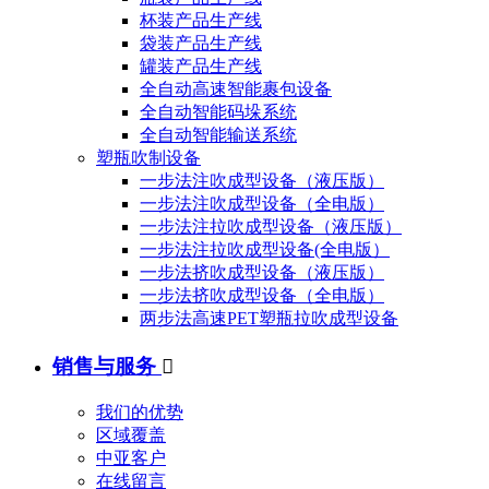
杯装产品生产线
袋装产品生产线
罐装产品生产线
全自动高速智能裹包设备
全自动智能码垛系统
全自动智能输送系统
塑瓶吹制设备
一步法注吹成型设备（液压版）
一步法注吹成型设备（全电版）
一步法注拉吹成型设备（液压版）
一步法注拉吹成型设备(全电版）
一步法挤吹成型设备（液压版）
一步法挤吹成型设备（全电版）
两步法高速PET塑瓶拉吹成型设备
销售与服务

我们的优势
区域覆盖
中亚客户
在线留言