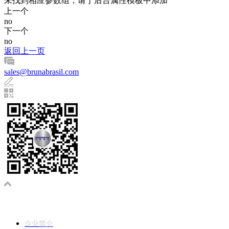
未找到相应参数组，请于后台属性模板中添加
上一个
no
下一个
no
返回上一页
sales@brunabrasil.com
关于中亚
企业简介