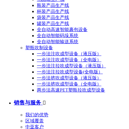
瓶装产品生产线
杯装产品生产线
袋装产品生产线
罐装产品生产线
全自动高速智能裹包设备
全自动智能码垛系统
全自动智能输送系统
塑瓶吹制设备
一步法注吹成型设备（液压版）
一步法注吹成型设备（全电版）
一步法注拉吹成型设备（液压版）
一步法注拉吹成型设备(全电版）
一步法挤吹成型设备（液压版）
一步法挤吹成型设备（全电版）
两步法高速PET塑瓶拉吹成型设备
销售与服务

我们的优势
区域覆盖
中亚客户