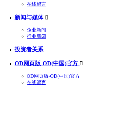
在线留言
新闻与媒体

企业新闻
行业新闻
投资者关系
OD网页版-OD(中国)官方

OD网页版-OD(中国)官方
在线留言