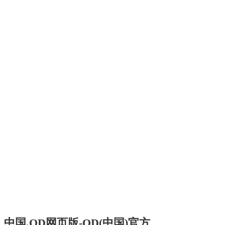
中国.OD网页版-OD(中国)官方